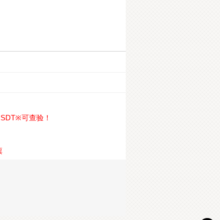
USDT※可查验！
票