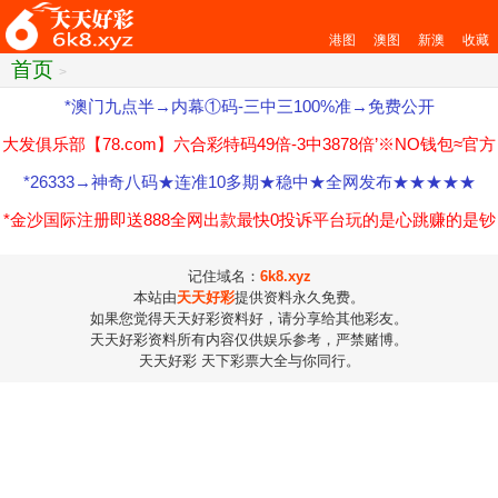
港图
澳图
新澳
收藏
首页
>
*澳门九点半→内幕①码-三中三100%准→免费公开
大发俱乐部【78.com】六合彩特码49倍-3中3878倍’※NO钱包≈官方
*26333→神奇八码★连准10多期★稳中★全网发布★★★★★
担保→上押3亿USDT※可查验！
*金沙国际注册即送888全网出款最快0投诉平台玩的是心跳赚的是钞
票
记住域名：
6k8.xyz
本站由
天天好彩
提供资料永久免费。
如果您觉得天天好彩资料好，请分享给其他彩友。
天天好彩资料所有内容仅供娱乐参考，严禁赌博。
天天好彩 天下彩票大全与你同行。