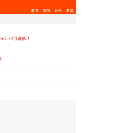
港图
澳图
风云
收藏
USDT※可查验！
票