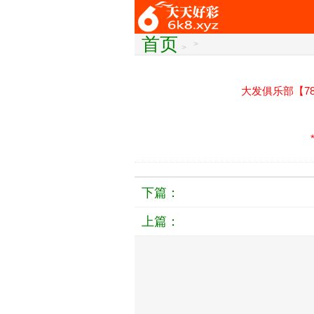
首页
>
>
大发俱乐部【78
下篇：
上篇：