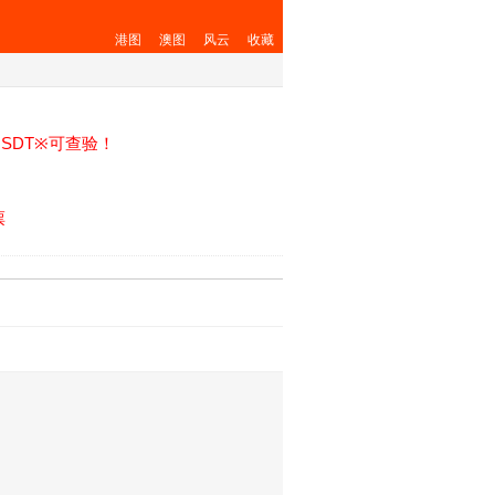
港图
澳图
风云
收藏
USDT※可查验！
票